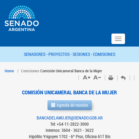
Toggle
navigation
SENADORES -
PROYECTOS -
SESIONES -
COMISIONES
Home
Comisiones
Comisión Unicameral Banca de la Mujer
COMISIÓN UNICAMERAL BANCA DE LA MUJER
Agenda de reunión
BANCADELAMUJER@SENADO.GOB.AR
Tel: +54-11-2822-3000
Internos: 3604 - 3621 - 3622
Hipólito Yrigoyen 1702 - 6º Piso, Oficina 617 Bis