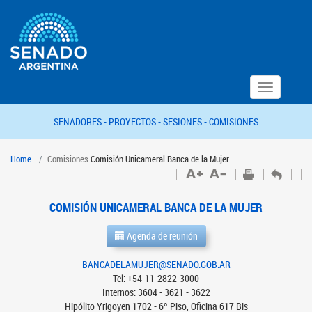
Toggle
navigation
SENADORES -
PROYECTOS -
SESIONES -
COMISIONES
Home
Comisiones
Comisión Unicameral Banca de la Mujer
COMISIÓN UNICAMERAL BANCA DE LA MUJER
Agenda de reunión
BANCADELAMUJER@SENADO.GOB.AR
Tel: +54-11-2822-3000
Internos: 3604 - 3621 - 3622
Hipólito Yrigoyen 1702 - 6º Piso, Oficina 617 Bis