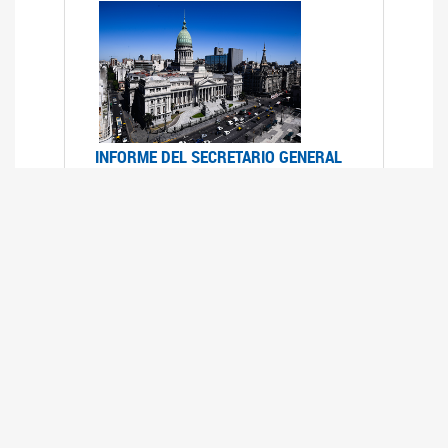
INFORME DEL SECRETARIO GENERAL
DE ONU SOBRE ACCESO A LA
JUSTICIA PARA MUJERES Y NIÑAS
12/06/2026
Durante el 70 período de sesiones de la
Comisión de la Condición Jurídica y Social de la
Mujer, el Secretario General de las Naciones
Unidas presentó el Informe "Garantizar y
fortalecer el acceso a la justicia para todas las
mujeres y las niñas".