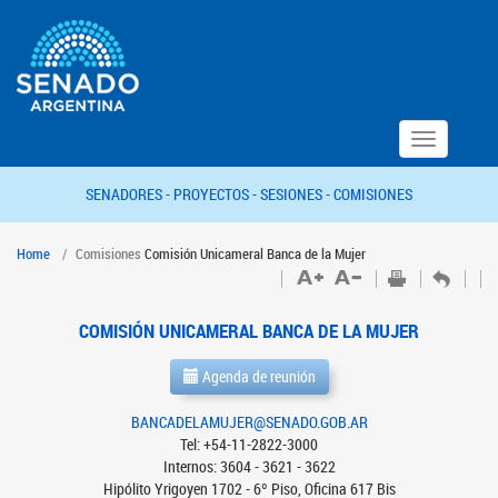
Toggle
navigation
SENADORES -
PROYECTOS -
SESIONES -
COMISIONES
Home
Comisiones
Comisión Unicameral Banca de la Mujer
COMISIÓN UNICAMERAL BANCA DE LA MUJER
Agenda de reunión
BANCADELAMUJER@SENADO.GOB.AR
Tel: +54-11-2822-3000
Internos: 3604 - 3621 - 3622
Hipólito Yrigoyen 1702 - 6º Piso, Oficina 617 Bis