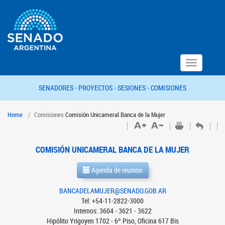
Toggle
navigation
SENADORES -
PROYECTOS -
SESIONES -
COMISIONES
Home
Comisiones
Comisión Unicameral Banca de la Mujer
COMISIÓN UNICAMERAL BANCA DE LA MUJER
Agenda de reunión
BANCADELAMUJER@SENADO.GOB.AR
Tel: +54-11-2822-3000
Internos: 3604 - 3621 - 3622
Hipólito Yrigoyen 1702 - 6º Piso, Oficina 617 Bis