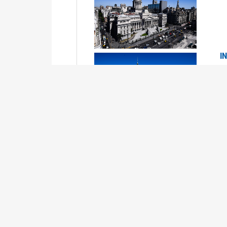
I
2
Se
P
G
2
La
Su
P
0