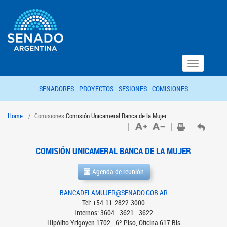
Toggle
navigation
SENADORES -
PROYECTOS -
SESIONES -
COMISIONES
Home
Comisiones
Comisión Unicameral Banca de la Mujer
COMISIÓN UNICAMERAL BANCA DE LA MUJER
Agenda de reunión
BANCADELAMUJER@SENADO.GOB.AR
Tel: +54-11-2822-3000
Internos: 3604 - 3621 - 3622
Hipólito Yrigoyen 1702 - 6º Piso, Oficina 617 Bis