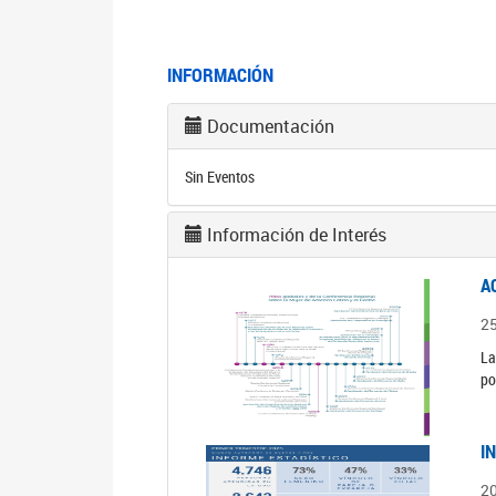
INFORMACIÓN
Documentación
Sin Eventos
Información de Interés
A
2
La
po
I
2