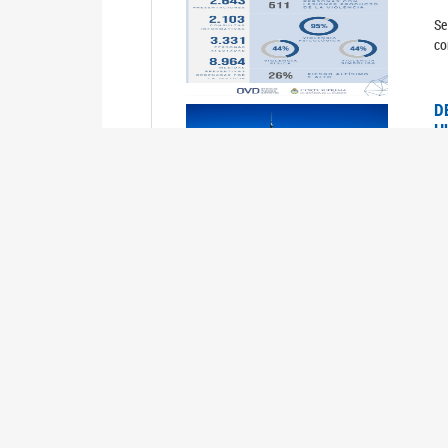
Se
co
D
H
0
La
U
M
0
La
ci
U
1