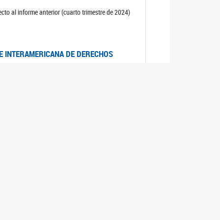
cto al informe anterior (cuarto trimestre de 2024)
TE INTERAMERICANA DE DERECHOS
entino
CIALES POR MUERTES VIOLENTAS DE
OMA DE BUENOS AIRES
es judiciales por muertes violentas de mujeres
OS SOBRE VIOLENCIA SEXUAL