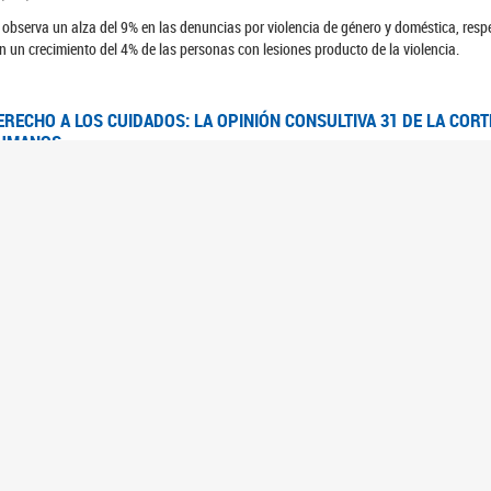
 observa un alza del 9% en las denuncias por violencia de género y doméstica, respe
n un crecimiento del 4% de las personas con lesiones producto de la violencia.
ERECHO A LOS CUIDADOS: LA OPINIÓN CONSULTIVA 31 DE LA COR
UMANOS
7/08/2025
 Corte IDH se pronunció sobre el derecho a los cuidados por pedido del Estado arg
FEM - RELEVAMIENTO DEL ESTADO DE LAS INVESTIGACIONES JUDI
UJERES CIS, MUJERES TRANS Y TRAVESTIS EN LA CIUDAD AUTÓN
6/06/2023
 UFEM presenta un estudio anual sobre el estado y la evolución de las investigacion
s, mujeres trans y travestis
FEM - INFORME RELEVAMIENTO DE FUENTES SECUNDARIAS DE DAT
6/05/2023