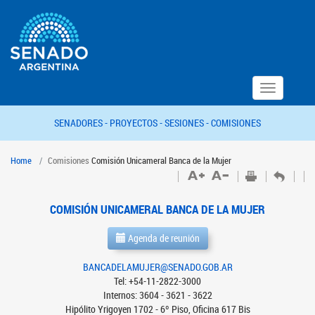
Toggle
navigation
SENADORES -
PROYECTOS -
SESIONES -
COMISIONES
Home
Comisiones
Comisión Unicameral Banca de la Mujer
COMISIÓN UNICAMERAL BANCA DE LA MUJER
Agenda de reunión
BANCADELAMUJER@SENADO.GOB.AR
Tel: +54-11-2822-3000
Internos: 3604 - 3621 - 3622
Hipólito Yrigoyen 1702 - 6º Piso, Oficina 617 Bis