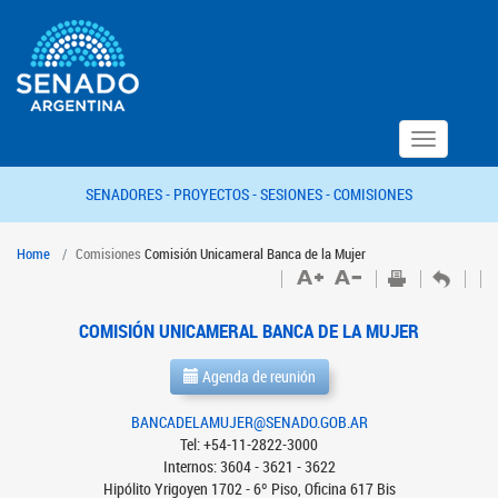
Toggle
navigation
SENADORES -
PROYECTOS -
SESIONES -
COMISIONES
Home
Comisiones
Comisión Unicameral Banca de la Mujer
COMISIÓN UNICAMERAL BANCA DE LA MUJER
Agenda de reunión
BANCADELAMUJER@SENADO.GOB.AR
Tel: +54-11-2822-3000
Internos: 3604 - 3621 - 3622
Hipólito Yrigoyen 1702 - 6º Piso, Oficina 617 Bis