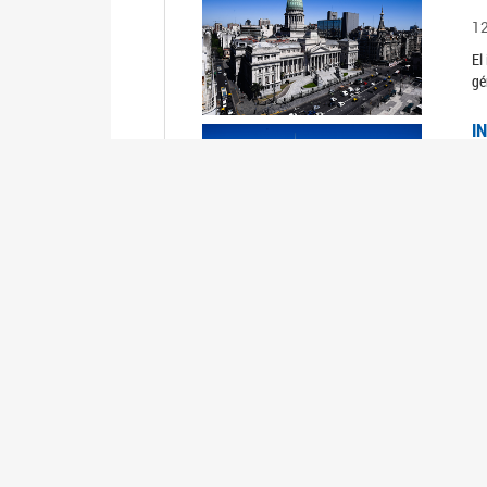
1
El
gé
I
1
Du
Un
C
0
El
Ob
mu
I