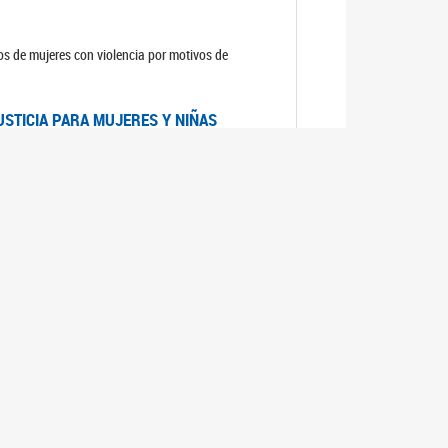
sos de mujeres con violencia por motivos de
USTICIA PARA MUJERES Y NIÑAS
la Mujer, el Secretario General de las Naciones
as mujeres y las niñas".
DICO DE ARGENTINA
a Mujer de Naciones Unidas publicó las
n con los avances en materia de derechos de las