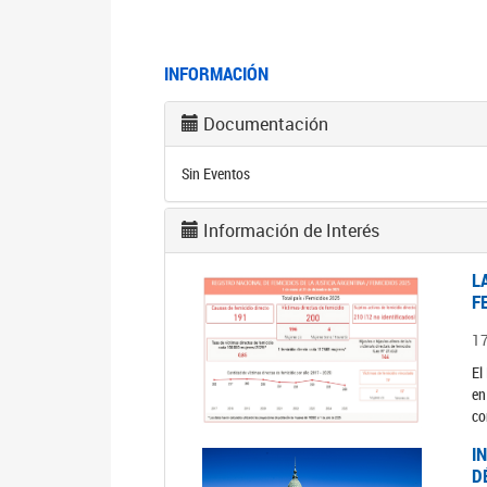
INFORMACIÓN
Documentación
Sin Eventos
Información de Interés
L
F
1
El
en
co
I
D