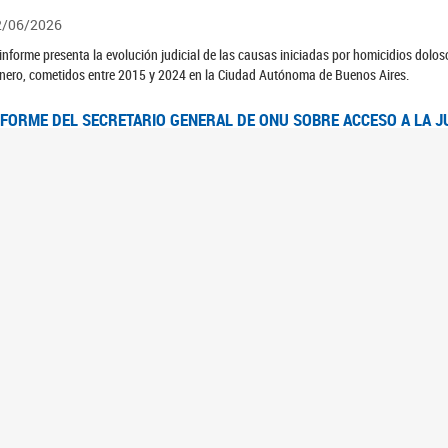
2/06/2026
 informe presenta la evolución judicial de las causas iniciadas por homicidios dolo
nero, cometidos entre 2015 y 2024 en la Ciudad Autónoma de Buenos Aires.
NFORME DEL SECRETARIO GENERAL DE ONU SOBRE ACCESO A LA J
2/06/2026
rante el 70 período de sesiones de la Comisión de la Condición Jurídica y Social de 
idas presentó el Informe "Garantizar y fortalecer el acceso a la justicia para todas l
OMITÉ CEDAW. OBSERVACIONES FINALES AL 8VO. INFORME PERIÓ
3/06/2026
 23 de febrero de 2026, el Comité para la Eliminación de la Discriminación contra l
servaciones Finales al 8vo. Informe Periódico presentado por Argentina, en relació
jeres.
NDEC PRESENTÓ DOSSIER ESTADÍSTICO EN EL MARCO DEL 8M