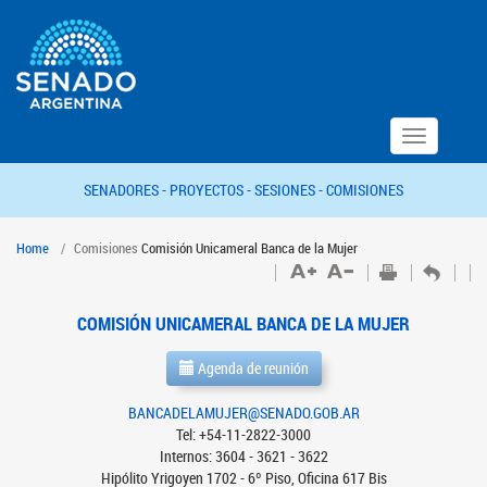
Toggle
navigation
SENADORES -
PROYECTOS -
SESIONES -
COMISIONES
Home
Comisiones
Comisión Unicameral Banca de la Mujer
COMISIÓN UNICAMERAL BANCA DE LA MUJER
Agenda de reunión
BANCADELAMUJER@SENADO.GOB.AR
Tel: +54-11-2822-3000
Internos: 3604 - 3621 - 3622
Hipólito Yrigoyen 1702 - 6º Piso, Oficina 617 Bis