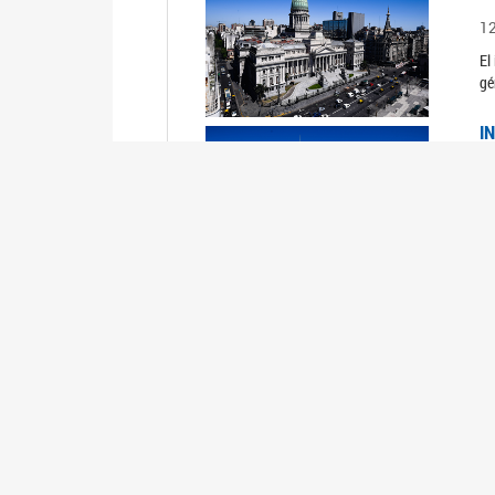
1
El
gé
I
1
Du
Un
C
0
El
Ob
mu
I