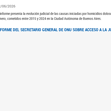
2/06/2026
 informe presenta la evolución judicial de las causas iniciadas por homicidios dolo
nero, cometidos entre 2015 y 2024 en la Ciudad Autónoma de Buenos Aires.
NFORME DEL SECRETARIO GENERAL DE ONU SOBRE ACCESO A LA J
2/06/2026
rante el 70 período de sesiones de la Comisión de la Condición Jurídica y Social de 
idas presentó el Informe "Garantizar y fortalecer el acceso a la justicia para todas l
OMITÉ CEDAW. OBSERVACIONES FINALES AL 8VO. INFORME PERIÓ
3/06/2026
 23 de febrero de 2026, el Comité para la Eliminación de la Discriminación contra l
servaciones Finales al 8vo. Informe Periódico presentado por Argentina, en relació
jeres.
NDEC PRESENTÓ DOSSIER ESTADÍSTICO EN EL MARCO DEL 8M