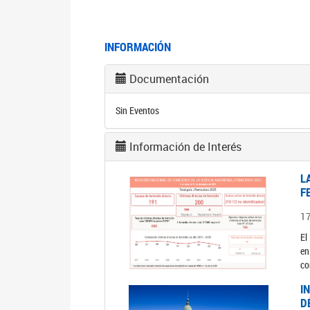
INFORMACIÓN
Documentación
Sin Eventos
Información de Interés
L
F
1
El
en
co
I
D