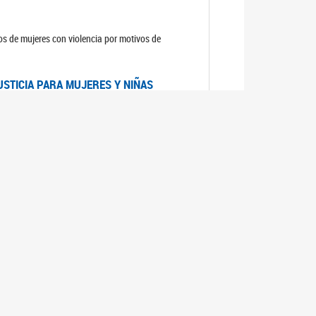
sos de mujeres con violencia por motivos de
USTICIA PARA MUJERES Y NIÑAS
la Mujer, el Secretario General de las Naciones
as mujeres y las niñas".
DICO DE ARGENTINA
a Mujer de Naciones Unidas publicó las
n con los avances en materia de derechos de las