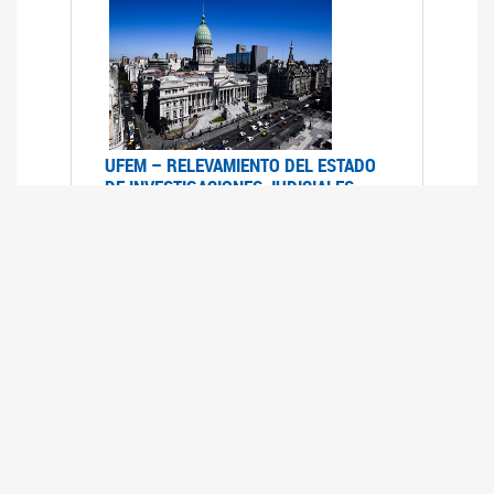
UFEM – RELEVAMIENTO DEL ESTADO
DE INVESTIGACIONES JUDICIALES
2015-2020
08/03/2022
La UFEM presenta el "Relevamiento del estado
de las investigaciones judiciales por muertes
violentas de mujeres cis, mujeres trans y
travestis en la Ciudad Autónoma de Buenos
Aires (años 2015-2020)"