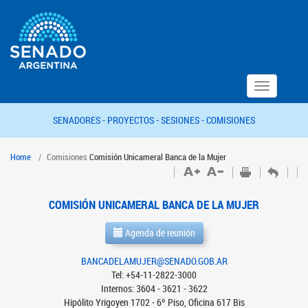
Toggle
navigation
SENADORES -
PROYECTOS -
SESIONES -
COMISIONES
Home
Comisiones
Comisión Unicameral Banca de la Mujer
COMISIÓN UNICAMERAL BANCA DE LA MUJER
Agenda de reunión
BANCADELAMUJER@SENADO.GOB.AR
Tel: +54-11-2822-3000
Internos: 3604 - 3621 - 3622
Hipólito Yrigoyen 1702 - 6º Piso, Oficina 617 Bis