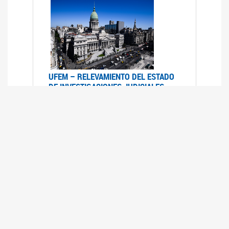
UFEM – RELEVAMIENTO DEL ESTADO
DE INVESTIGACIONES JUDICIALES
2015-2020
08/03/2022
La UFEM presenta el "Relevamiento del estado
de las investigaciones judiciales por muertes
violentas de mujeres cis, mujeres trans y
travestis en la Ciudad Autónoma de Buenos
Aires (años 2015-2020)"