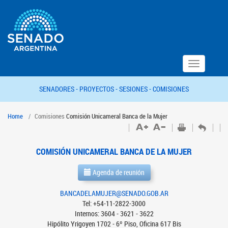
Toggle
navigation
SENADORES -
PROYECTOS -
SESIONES -
COMISIONES
Home
Comisiones
Comisión Unicameral Banca de la Mujer
COMISIÓN UNICAMERAL BANCA DE LA MUJER
Agenda de reunión
BANCADELAMUJER@SENADO.GOB.AR
Tel: +54-11-2822-3000
Internos: 3604 - 3621 - 3622
Hipólito Yrigoyen 1702 - 6º Piso, Oficina 617 Bis