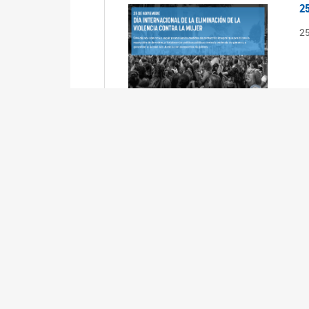
2
2
2
2
R
3
En
Cá
ta