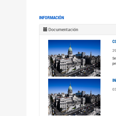
INFORMACIÓN
Documentación
C
2
Se
pe
I
0