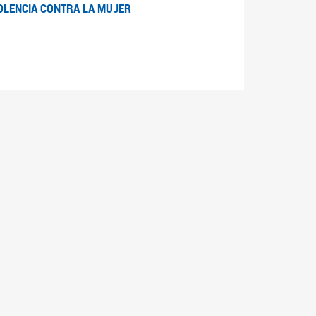
IOLENCIA CONTRA LA MUJER
 LA MUJER
realizó cada expediente desde su ingreso a la
lizado la comisión Banca de la Mujer y así