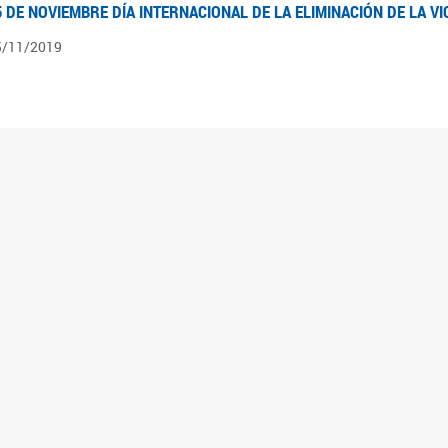
5 DE NOVIEMBRE DÍA INTERNACIONAL DE LA ELIMINACIÓN DE LA V
5/11/2019
3 DE SEPTIEMBRE DÍA NACIONAL DE LOS DERECHOS POLÍTICOS DE
3/09/2019
ECORRIDO PARLAMENTARIO DE LEYES VIGENTES
0/04/2019
 los organigramas encontraran el recorrido resumido del camino parlamentario que 
mara de Senadores hasta su promulgación como Ley, podrán ver en particular lo rea
mbién por las comisiones intervinientes