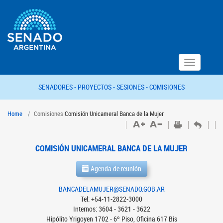
Toggle
navigation
SENADORES -
PROYECTOS -
SESIONES -
COMISIONES
Home
Comisiones
Comisión Unicameral Banca de la Mujer
COMISIÓN UNICAMERAL BANCA DE LA MUJER
Agenda de reunión
BANCADELAMUJER@SENADO.GOB.AR
Tel: +54-11-2822-3000
Internos: 3604 - 3621 - 3622
Hipólito Yrigoyen 1702 - 6º Piso, Oficina 617 Bis