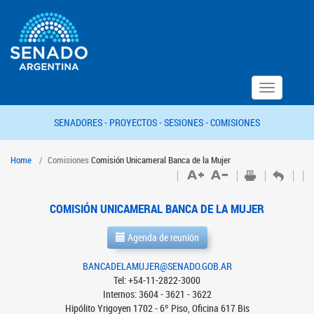
Toggle
navigation
SENADORES -
PROYECTOS -
SESIONES -
COMISIONES
Home
Comisiones
Comisión Unicameral Banca de la Mujer
COMISIÓN UNICAMERAL BANCA DE LA MUJER
Agenda de reunión
BANCADELAMUJER@SENADO.GOB.AR
Tel: +54-11-2822-3000
Internos: 3604 - 3621 - 3622
Hipólito Yrigoyen 1702 - 6º Piso, Oficina 617 Bis