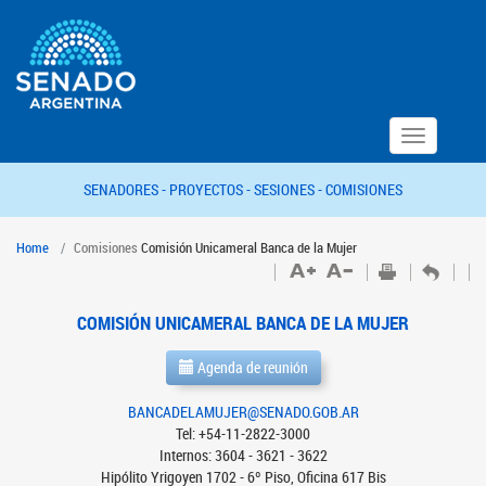
Toggle
navigation
SENADORES -
PROYECTOS -
SESIONES -
COMISIONES
Home
Comisiones
Comisión Unicameral Banca de la Mujer
COMISIÓN UNICAMERAL BANCA DE LA MUJER
Agenda de reunión
BANCADELAMUJER@SENADO.GOB.AR
Tel: +54-11-2822-3000
Internos: 3604 - 3621 - 3622
Hipólito Yrigoyen 1702 - 6º Piso, Oficina 617 Bis