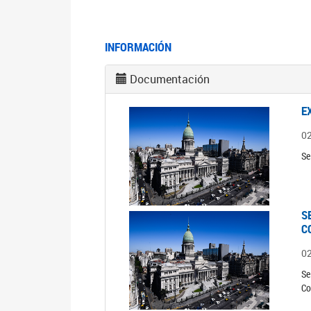
INFORMACIÓN
Documentación
E
0
Se
S
C
0
Se
Co