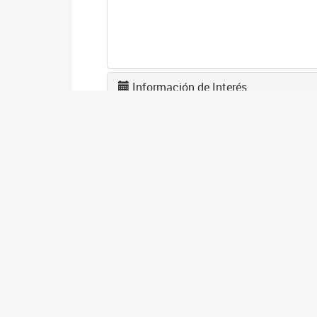
Información de Interés
U
0
La
tr
A
2