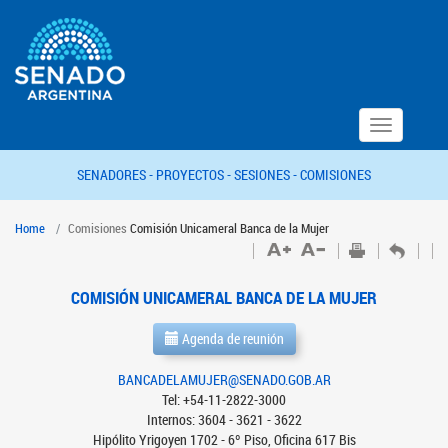
Toggle
navigation
SENADORES -
PROYECTOS -
SESIONES -
COMISIONES
Home
Comisiones
Comisión Unicameral Banca de la Mujer
COMISIÓN UNICAMERAL BANCA DE LA MUJER
Agenda de reunión
BANCADELAMUJER@SENADO.GOB.AR
Tel: +54-11-2822-3000
Internos: 3604 - 3621 - 3622
Hipólito Yrigoyen 1702 - 6º Piso, Oficina 617 Bis