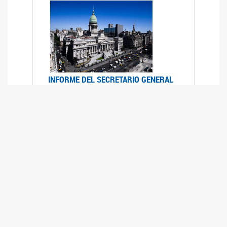
INFORME DEL SECRETARIO GENERAL
DE ONU SOBRE ACCESO A LA
JUSTICIA PARA MUJERES Y NIÑAS
12/06/2026
Durante el 70 período de sesiones de la
Comisión de la Condición Jurídica y Social de la
Mujer, el Secretario General de las Naciones
Unidas presentó el Informe "Garantizar y
fortalecer el acceso a la justicia para todas las
mujeres y las niñas".