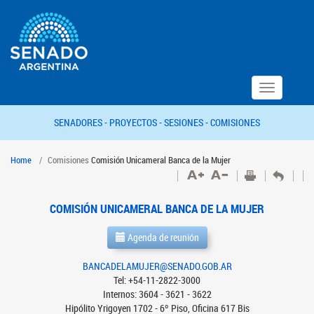
Toggle
navigation
SENADORES -
PROYECTOS -
SESIONES -
COMISIONES
Home
Comisiones
Comisión Unicameral Banca de la Mujer
COMISIÓN UNICAMERAL BANCA DE LA MUJER
Agenda de reunión
BANCADELAMUJER@SENADO.GOB.AR
Tel: +54-11-2822-3000
Internos: 3604 - 3621 - 3622
Hipólito Yrigoyen 1702 - 6º Piso, Oficina 617 Bis