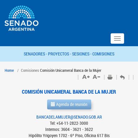
Toggle
navigation
SENADORES -
PROYECTOS -
SESIONES -
COMISIONES
Home
Comisiones
Comisión Unicameral Banca de la Mujer
COMISIÓN UNICAMERAL BANCA DE LA MUJER
Agenda de reunión
BANCADELAMUJER@SENADO.GOB.AR
Tel: +54-11-2822-3000
Internos: 3604 - 3621 - 3622
Hipólito Yrigoyen 1702 - 6º Piso, Oficina 617 Bis