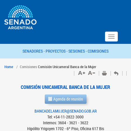
Toggle
navigation
SENADORES -
PROYECTOS -
SESIONES -
COMISIONES
Home
Comisiones
Comisión Unicameral Banca de la Mujer
COMISIÓN UNICAMERAL BANCA DE LA MUJER
Agenda de reunión
BANCADELAMUJER@SENADO.GOB.AR
Tel: +54-11-2822-3000
Internos: 3604 - 3621 - 3622
Hipólito Yrigoyen 1702 - 6º Piso, Oficina 617 Bis