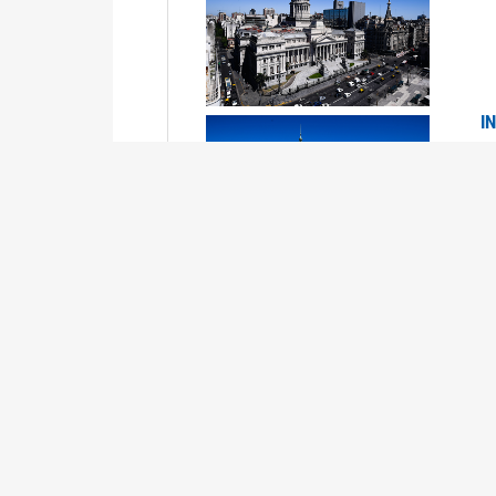
I
2
Se
P
G
2
La
Su
P
0