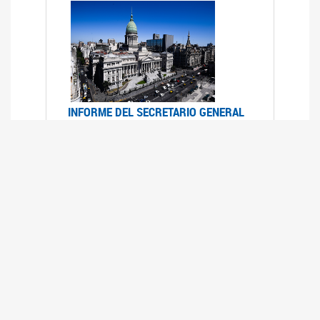
INFORME DEL SECRETARIO GENERAL
DE ONU SOBRE ACCESO A LA
JUSTICIA PARA MUJERES Y NIÑAS
12/06/2026
Durante el 70 período de sesiones de la
Comisión de la Condición Jurídica y Social de la
Mujer, el Secretario General de las Naciones
Unidas presentó el Informe "Garantizar y
fortalecer el acceso a la justicia para todas las
mujeres y las niñas".