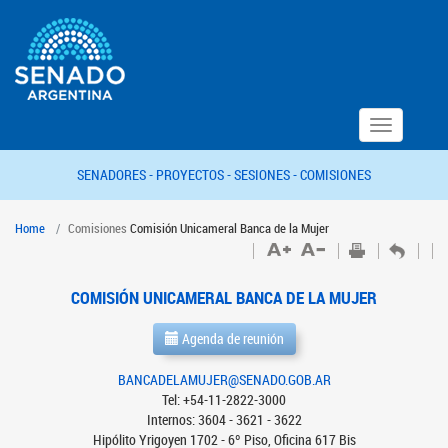
Toggle
navigation
SENADORES -
PROYECTOS -
SESIONES -
COMISIONES
Home
Comisiones
Comisión Unicameral Banca de la Mujer
COMISIÓN UNICAMERAL BANCA DE LA MUJER
Agenda de reunión
BANCADELAMUJER@SENADO.GOB.AR
Tel: +54-11-2822-3000
Internos: 3604 - 3621 - 3622
Hipólito Yrigoyen 1702 - 6º Piso, Oficina 617 Bis