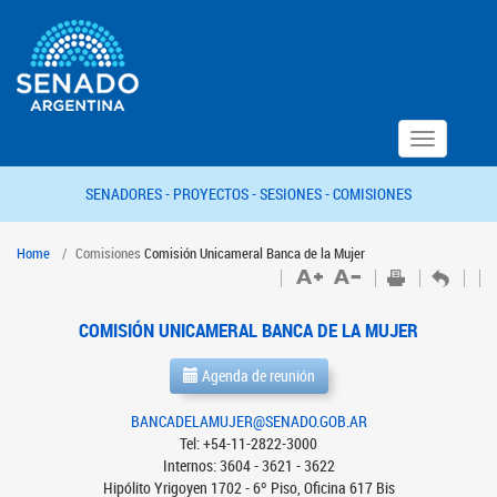
Toggle
navigation
SENADORES -
PROYECTOS -
SESIONES -
COMISIONES
Home
Comisiones
Comisión Unicameral Banca de la Mujer
COMISIÓN UNICAMERAL BANCA DE LA MUJER
Agenda de reunión
BANCADELAMUJER@SENADO.GOB.AR
Tel: +54-11-2822-3000
Internos: 3604 - 3621 - 3622
Hipólito Yrigoyen 1702 - 6º Piso, Oficina 617 Bis