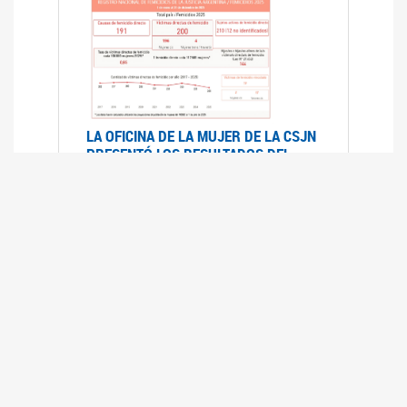
LA OFICINA DE LA MUJER DE LA CSJN
PRESENTÓ LOS RESULTADOS DEL
REGISTRO NACIONAL DE FEMICIDIOS
DE LA JUSTICIA ARGENTINA 2025
17/07/2026
El Registro Nacional de Femicidios de la
Justicia Argentina (RNFJA) identifica y analiza
las 204 causas judiciales iniciadas en 2025, en
las que se investigan los presuntos femicidios
de 200 mujeres cis, trans y travestis. Los datos
se encuentran disponibles para su consulta a
través de una nueva he