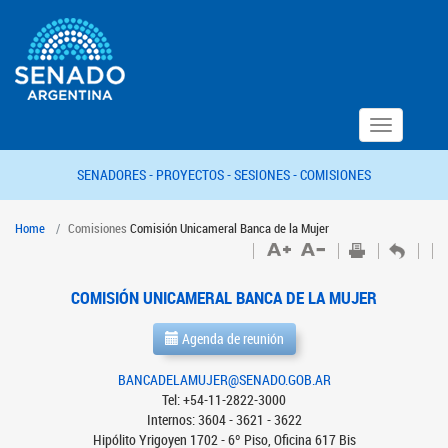
Toggle
navigation
SENADORES -
PROYECTOS -
SESIONES -
COMISIONES
Home
Comisiones
Comisión Unicameral Banca de la Mujer
COMISIÓN UNICAMERAL BANCA DE LA MUJER
Agenda de reunión
BANCADELAMUJER@SENADO.GOB.AR
Tel: +54-11-2822-3000
Internos: 3604 - 3621 - 3622
Hipólito Yrigoyen 1702 - 6º Piso, Oficina 617 Bis