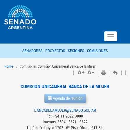
Toggle
navigation
SENADORES -
PROYECTOS -
SESIONES -
COMISIONES
Home
Comisiones
Comisión Unicameral Banca de la Mujer
COMISIÓN UNICAMERAL BANCA DE LA MUJER
Agenda de reunión
BANCADELAMUJER@SENADO.GOB.AR
Tel: +54-11-2822-3000
Internos: 3604 - 3621 - 3622
Hipólito Yrigoyen 1702 - 6º Piso, Oficina 617 Bis