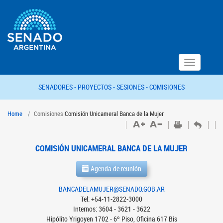
Toggle
navigation
SENADORES -
PROYECTOS -
SESIONES -
COMISIONES
Home
Comisiones
Comisión Unicameral Banca de la Mujer
COMISIÓN UNICAMERAL BANCA DE LA MUJER
Agenda de reunión
BANCADELAMUJER@SENADO.GOB.AR
Tel: +54-11-2822-3000
Internos: 3604 - 3621 - 3622
Hipólito Yrigoyen 1702 - 6º Piso, Oficina 617 Bis