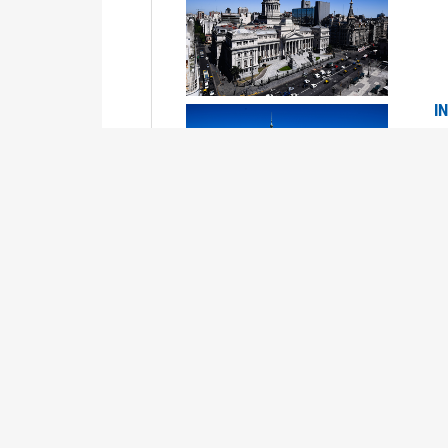
I
2
Se
P
G
2
La
Su
P
0