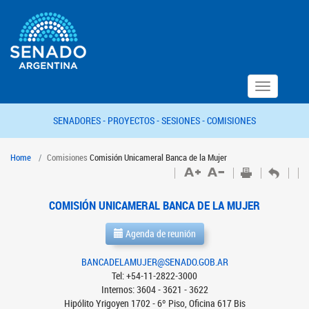
Toggle
navigation
SENADORES -
PROYECTOS -
SESIONES -
COMISIONES
Home
Comisiones
Comisión Unicameral Banca de la Mujer
COMISIÓN UNICAMERAL BANCA DE LA MUJER
Agenda de reunión
BANCADELAMUJER@SENADO.GOB.AR
Tel: +54-11-2822-3000
Internos: 3604 - 3621 - 3622
Hipólito Yrigoyen 1702 - 6º Piso, Oficina 617 Bis