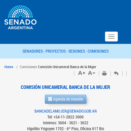
Toggle
navigation
SENADORES -
PROYECTOS -
SESIONES -
COMISIONES
Home
Comisiones
Comisión Unicameral Banca de la Mujer
COMISIÓN UNICAMERAL BANCA DE LA MUJER
Agenda de reunión
BANCADELAMUJER@SENADO.GOB.AR
Tel: +54-11-2822-3000
Internos: 3604 - 3621 - 3622
Hipólito Yrigoyen 1702 - 6º Piso, Oficina 617 Bis