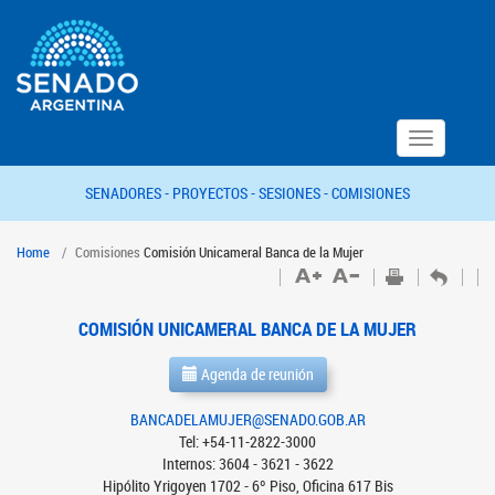
Toggle
navigation
SENADORES -
PROYECTOS -
SESIONES -
COMISIONES
Home
Comisiones
Comisión Unicameral Banca de la Mujer
COMISIÓN UNICAMERAL BANCA DE LA MUJER
Agenda de reunión
BANCADELAMUJER@SENADO.GOB.AR
Tel: +54-11-2822-3000
Internos: 3604 - 3621 - 3622
Hipólito Yrigoyen 1702 - 6º Piso, Oficina 617 Bis