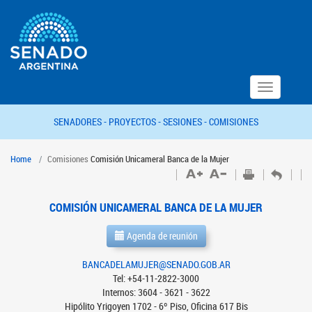
Toggle
navigation
SENADORES -
PROYECTOS -
SESIONES -
COMISIONES
Home
Comisiones
Comisión Unicameral Banca de la Mujer
COMISIÓN UNICAMERAL BANCA DE LA MUJER
Agenda de reunión
BANCADELAMUJER@SENADO.GOB.AR
Tel: +54-11-2822-3000
Internos: 3604 - 3621 - 3622
Hipólito Yrigoyen 1702 - 6º Piso, Oficina 617 Bis