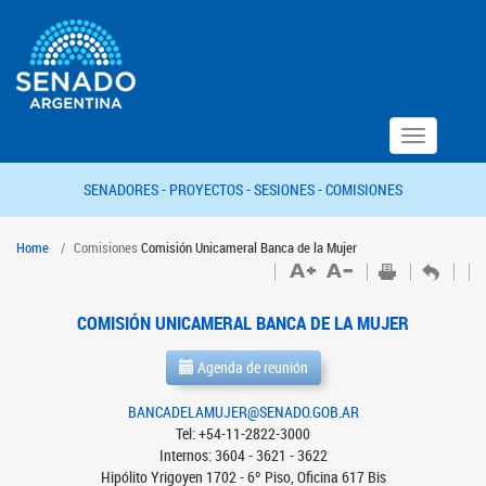
Toggle
navigation
SENADORES -
PROYECTOS -
SESIONES -
COMISIONES
Home
Comisiones
Comisión Unicameral Banca de la Mujer
COMISIÓN UNICAMERAL BANCA DE LA MUJER
Agenda de reunión
BANCADELAMUJER@SENADO.GOB.AR
Tel: +54-11-2822-3000
Internos: 3604 - 3621 - 3622
Hipólito Yrigoyen 1702 - 6º Piso, Oficina 617 Bis