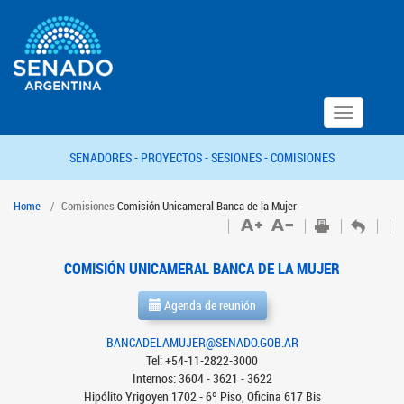
Toggle
navigation
SENADORES -
PROYECTOS -
SESIONES -
COMISIONES
Home
Comisiones
Comisión Unicameral Banca de la Mujer
COMISIÓN UNICAMERAL BANCA DE LA MUJER
Agenda de reunión
BANCADELAMUJER@SENADO.GOB.AR
Tel: +54-11-2822-3000
Internos: 3604 - 3621 - 3622
Hipólito Yrigoyen 1702 - 6º Piso, Oficina 617 Bis