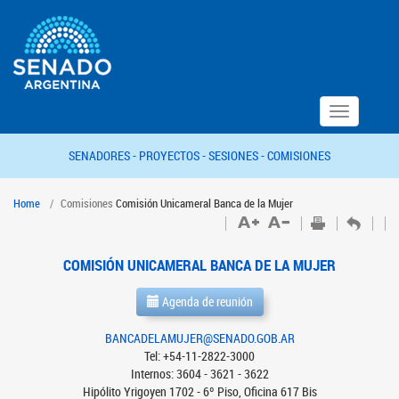
Toggle
navigation
SENADORES -
PROYECTOS -
SESIONES -
COMISIONES
Home
Comisiones
Comisión Unicameral Banca de la Mujer
COMISIÓN UNICAMERAL BANCA DE LA MUJER
Agenda de reunión
BANCADELAMUJER@SENADO.GOB.AR
Tel: +54-11-2822-3000
Internos: 3604 - 3621 - 3622
Hipólito Yrigoyen 1702 - 6º Piso, Oficina 617 Bis