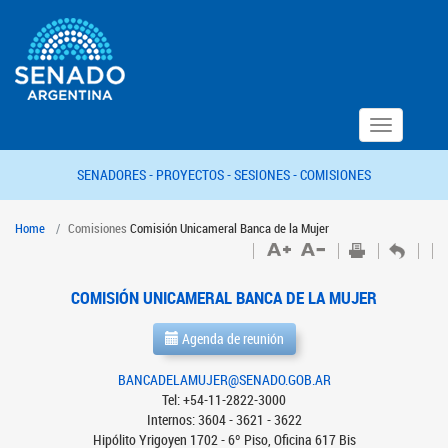
Toggle
navigation
SENADORES -
PROYECTOS -
SESIONES -
COMISIONES
Home
Comisiones
Comisión Unicameral Banca de la Mujer
COMISIÓN UNICAMERAL BANCA DE LA MUJER
Agenda de reunión
BANCADELAMUJER@SENADO.GOB.AR
Tel: +54-11-2822-3000
Internos: 3604 - 3621 - 3622
Hipólito Yrigoyen 1702 - 6º Piso, Oficina 617 Bis