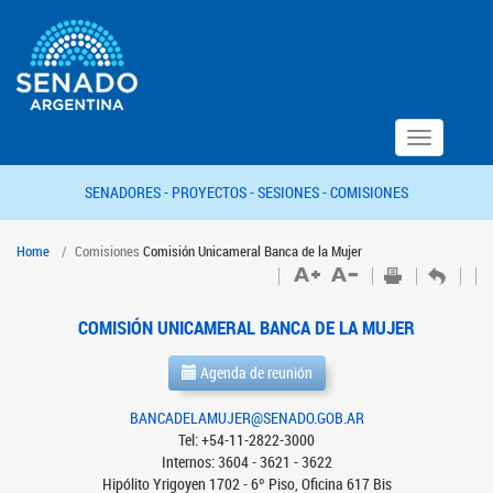
Toggle
navigation
SENADORES -
PROYECTOS -
SESIONES -
COMISIONES
Home
Comisiones
Comisión Unicameral Banca de la Mujer
COMISIÓN UNICAMERAL BANCA DE LA MUJER
Agenda de reunión
BANCADELAMUJER@SENADO.GOB.AR
Tel: +54-11-2822-3000
Internos: 3604 - 3621 - 3622
Hipólito Yrigoyen 1702 - 6º Piso, Oficina 617 Bis