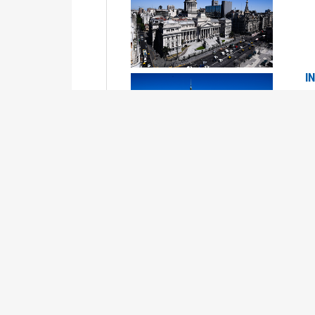
I
2
Se
P
G
2
La
Su
P
0