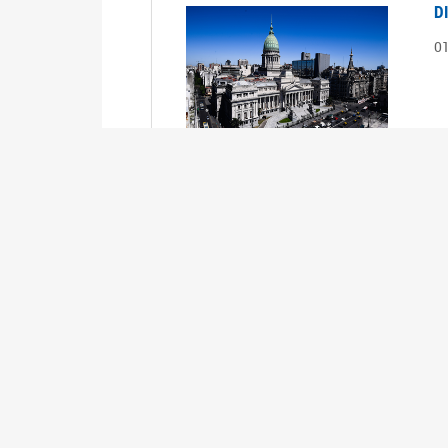
D
0
S
2
1
S
2
0