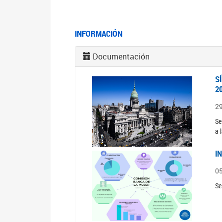
INFORMACIÓN
Documentación
S
2
2
Se
a 
I
0
Se