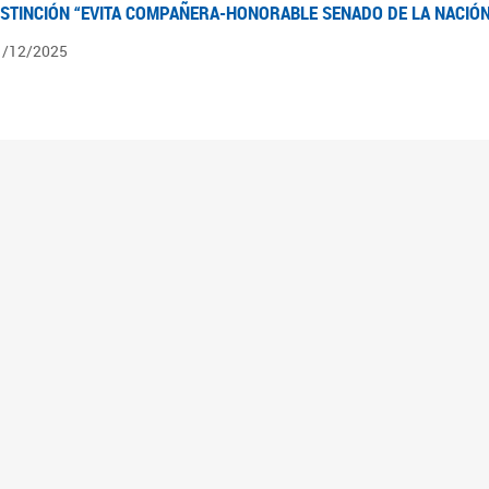
ISTINCIÓN “EVITA COMPAÑERA-HONORABLE SENADO DE LA NACIÓN
1/12/2025
ÍNTESIS INFORMATIVA DE LOS EXPEDIENTES PENDIENTES EN LA COM
025
3/10/2025
ÍNTESIS INFORMATIVA DE LOS EXPEDIENTES PENDIENTES EN LA COM
025
1/10/2025