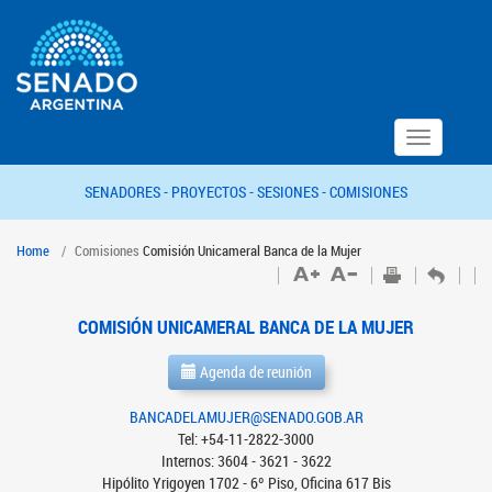
Toggle
navigation
SENADORES -
PROYECTOS -
SESIONES -
COMISIONES
Home
Comisiones
Comisión Unicameral Banca de la Mujer
COMISIÓN UNICAMERAL BANCA DE LA MUJER
Agenda de reunión
BANCADELAMUJER@SENADO.GOB.AR
Tel: +54-11-2822-3000
Internos: 3604 - 3621 - 3622
Hipólito Yrigoyen 1702 - 6º Piso, Oficina 617 Bis