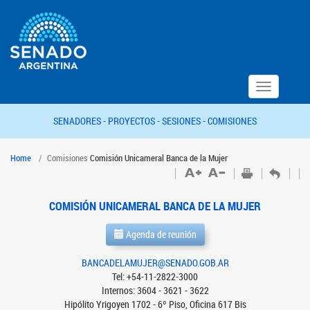
Toggle
navigation
SENADORES -
PROYECTOS -
SESIONES -
COMISIONES
Home
Comisiones
Comisión Unicameral Banca de la Mujer
COMISIÓN UNICAMERAL BANCA DE LA MUJER
Agenda de reunión
BANCADELAMUJER@SENADO.GOB.AR
Tel: +54-11-2822-3000
Internos: 3604 - 3621 - 3622
Hipólito Yrigoyen 1702 - 6º Piso, Oficina 617 Bis