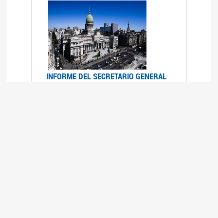
INFORME DEL SECRETARIO GENERAL
DE ONU SOBRE ACCESO A LA
JUSTICIA PARA MUJERES Y NIÑAS
12/06/2026
Durante el 70 período de sesiones de la
Comisión de la Condición Jurídica y Social de la
Mujer, el Secretario General de las Naciones
Unidas presentó el Informe "Garantizar y
fortalecer el acceso a la justicia para todas las
mujeres y las niñas".