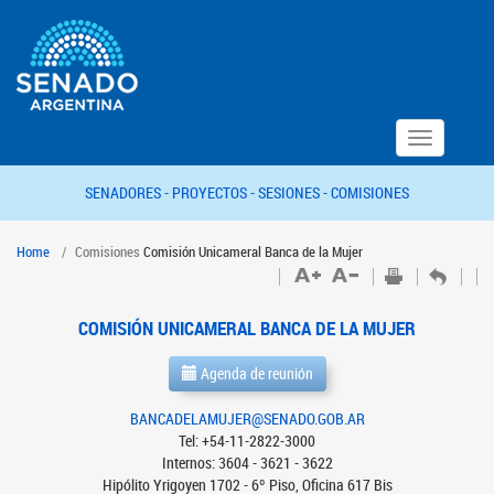
Toggle
navigation
SENADORES -
PROYECTOS -
SESIONES -
COMISIONES
Home
Comisiones
Comisión Unicameral Banca de la Mujer
COMISIÓN UNICAMERAL BANCA DE LA MUJER
Agenda de reunión
BANCADELAMUJER@SENADO.GOB.AR
Tel: +54-11-2822-3000
Internos: 3604 - 3621 - 3622
Hipólito Yrigoyen 1702 - 6º Piso, Oficina 617 Bis