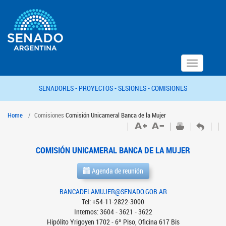
Toggle
navigation
SENADORES -
PROYECTOS -
SESIONES -
COMISIONES
Home
Comisiones
Comisión Unicameral Banca de la Mujer
COMISIÓN UNICAMERAL BANCA DE LA MUJER
Agenda de reunión
BANCADELAMUJER@SENADO.GOB.AR
Tel: +54-11-2822-3000
Internos: 3604 - 3621 - 3622
Hipólito Yrigoyen 1702 - 6º Piso, Oficina 617 Bis