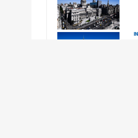
I
2
Se
P
G
2
La
Su
P
0