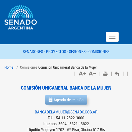
Toggle
navigation
SENADORES -
PROYECTOS -
SESIONES -
COMISIONES
Home
Comisiones
Comisión Unicameral Banca de la Mujer
COMISIÓN UNICAMERAL BANCA DE LA MUJER
Agenda de reunión
BANCADELAMUJER@SENADO.GOB.AR
Tel: +54-11-2822-3000
Internos: 3604 - 3621 - 3622
Hipólito Yrigoyen 1702 - 6º Piso, Oficina 617 Bis