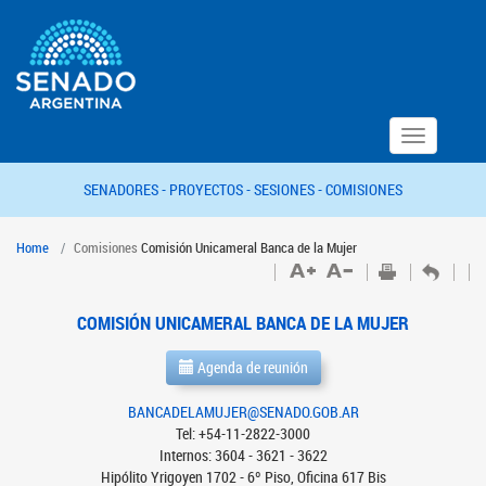
Toggle
navigation
SENADORES -
PROYECTOS -
SESIONES -
COMISIONES
Home
Comisiones
Comisión Unicameral Banca de la Mujer
COMISIÓN UNICAMERAL BANCA DE LA MUJER
Agenda de reunión
BANCADELAMUJER@SENADO.GOB.AR
Tel: +54-11-2822-3000
Internos: 3604 - 3621 - 3622
Hipólito Yrigoyen 1702 - 6º Piso, Oficina 617 Bis