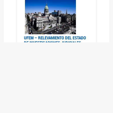
UFEM – RELEVAMIENTO DEL ESTADO
DE INVESTIGACIONES JUDICIALES
2015-2020
08/03/2022
La UFEM presenta el "Relevamiento del estado
de las investigaciones judiciales por muertes
violentas de mujeres cis, mujeres trans y
travestis en la Ciudad Autónoma de Buenos
Aires (años 2015-2020)"