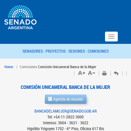
Toggle
navigation
SENADORES -
PROYECTOS -
SESIONES -
COMISIONES
Home
Comisiones
Comisión Unicameral Banca de la Mujer
COMISIÓN UNICAMERAL BANCA DE LA MUJER
Agenda de reunión
BANCADELAMUJER@SENADO.GOB.AR
Tel: +54-11-2822-3000
Internos: 3604 - 3621 - 3622
Hipólito Yrigoyen 1702 - 6º Piso, Oficina 617 Bis