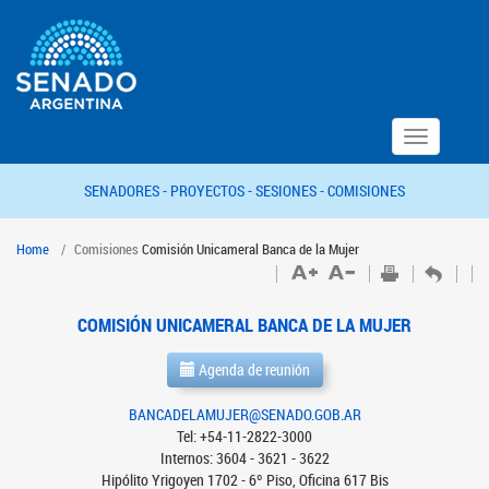
Toggle
navigation
SENADORES -
PROYECTOS -
SESIONES -
COMISIONES
Home
Comisiones
Comisión Unicameral Banca de la Mujer
COMISIÓN UNICAMERAL BANCA DE LA MUJER
Agenda de reunión
BANCADELAMUJER@SENADO.GOB.AR
Tel: +54-11-2822-3000
Internos: 3604 - 3621 - 3622
Hipólito Yrigoyen 1702 - 6º Piso, Oficina 617 Bis